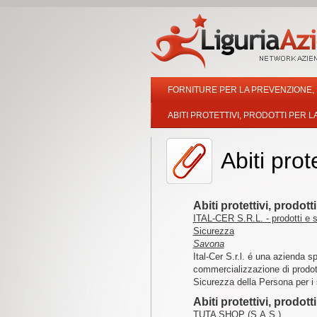
FORNITURE PER LA PREVENZIONE, 
ABITI PROTETTIVI, PRODOTTI PER L
Abiti prot
Abiti protettivi, prodot
ITAL-CER S.R.L. - prodotti e s
Sicurezza
Savona
Ital-Cer S.r.l. é una azienda s
commercializzazione di prodott
Sicurezza della Persona per i s
Abiti protettivi, prodot
TUTA SHOP (S.A.S.)