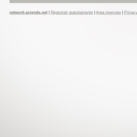
network-aziende.net
|
Registrati gratuitamente
|
Area riservata
|
Privacy