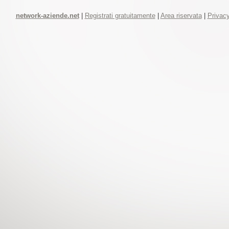
network-aziende.net
|
Registrati gratuitamente
|
Area riservata
|
Privacy