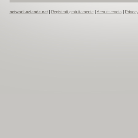
network-aziende.net
|
Registrati gratuitamente
|
Area riservata
|
Privacy