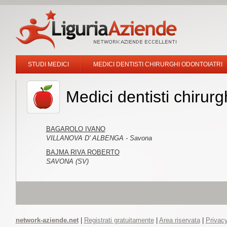
STUDI MEDICI
MEDICI DENTISTI CHIRURGHI ODONTOIATRI
Medici dentisti chirur
BAGAROLO IVANO
VILLANOVA D' ALBENGA - Savona
BAJMA RIVA ROBERTO
SAVONA (SV)
network-aziende.net
|
Registrati gratuitamente
|
Area riservata
|
Privacy